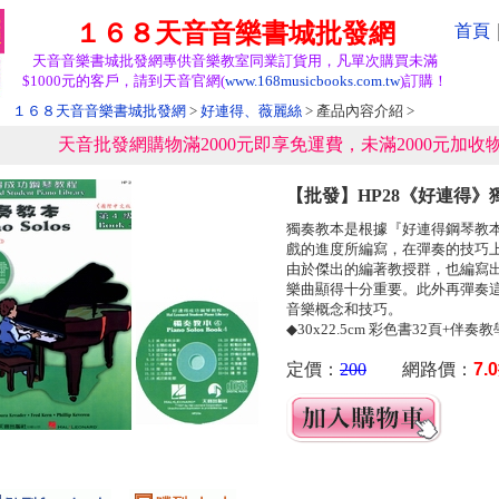
１６８天音音樂書城批發網
首頁
天音音樂書城批發網專供音樂教室同業訂貨用，凡單次購買未滿
$1000元的客戶，請到天音官網(
www.168musicbooks.com.tw
)訂購！
１６８天音音樂書城批發網
>
好連得、薇麗絲
> 產品內容介紹 >
天音批發網購物滿2000元即享免運費，未滿2000元加收物
【批發】HP28《好連得》獨
獨奏教本是根據『好連得鋼琴教
戲的進度所編寫，在彈奏的技巧
由於傑出的編著教授群，也編寫
樂曲顯得十分重要。此外再彈奏
音樂概念和技巧。
◆30x22.5cm 彩色書32頁+伴奏
定價：
200
網路價：
7.