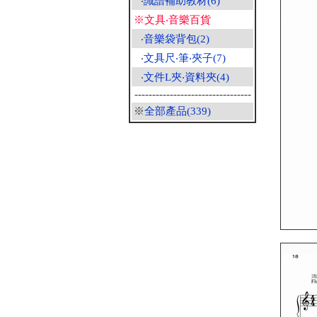
‧
識譜補助教材(6)
※文具‧音樂百貨
‧
音樂袋背包(2)
‧
文具尺‧筆‧夾子(7)
‧
文件L夾‧資料夾(4)
---------------------------------
※
全部產品(339)