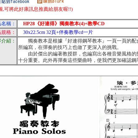
圖,可將此好康訊息推薦給朋友喔!!)
品名稱：
HP28《好連得》獨奏教本(4)+教學CD
品規格：
30x22.5cm 32頁+伴奏教學cd一片
容介紹：
獨奏教本是根據『好連得鋼琴教本』一頁一頁的配合
所編寫，在彈奏的技巧上也做了更深入的挑戰。
由於傑出的編著教授群，也編寫出各種音樂風格的樂
十分重要。此外再彈奏這些樂曲時，使我們更加確認鋼