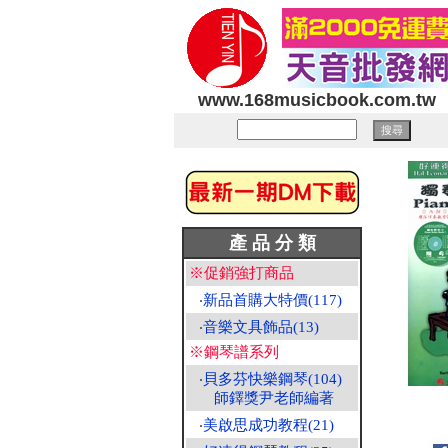
www.168musicbook.com.tw
產 品 分 類
※促銷強打商品
‧
新品首購大特價(117)
‧
音樂文具飾品(13)
※鋼琴譜系列
‧
貝多芬快樂鋼琴(104)
師鐸獎尹老師編著
‧
美啟思成功教程(21)