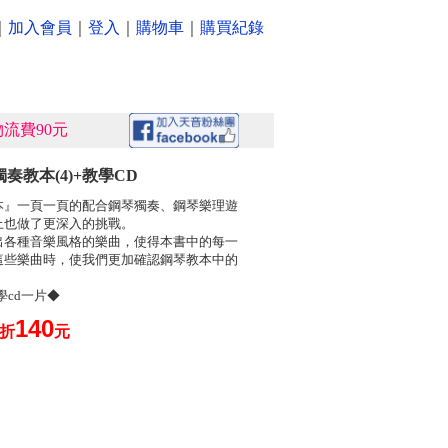
｜
加入會員
｜
登入
｜
購物車
｜
購買紀錄
流費90元
奏教本(4)+教學CD
本』一頁一頁的配合鋼琴獨奏、鋼琴樂理遊
上也做了更深入的挑戰。
出各種音樂風格的樂曲，使得本書中的每一
這些樂曲時，使我們更加確認鋼琴教本中的
教學cd一片◆
140
0折
元