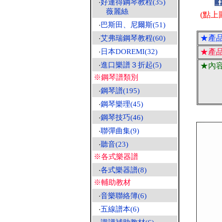
‧
好連得鋼琴教程(35)
薇麗絲
(點上
‧
巴斯田、尼爾斯(51)
★產
‧
艾弗瑞鋼琴教程(60)
‧
日本DOREMI(32)
★產
‧
進口樂譜３折起(5)
★內
※鋼琴譜類別
‧
鋼琴譜(195)
‧
鋼琴樂理(45)
‧
鋼琴技巧(46)
‧
聯彈曲集(9)
‧
聽音(23)
※各式樂器譜
‧
各式樂器譜(8)
※輔助教材
‧
音樂聯絡簿(6)
‧
五線譜本(6)