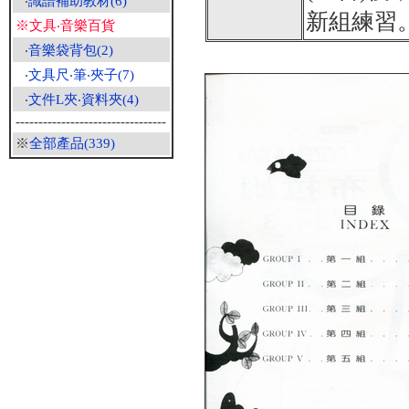
‧
識譜補助教材(6)
新組練習
※文具‧音樂百貨
‧
音樂袋背包(2)
‧
文具尺‧筆‧夾子(7)
‧
文件L夾‧資料夾(4)
---------------------------------
※
全部產品(339)