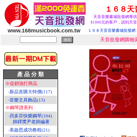
１６８天
天音音樂書城批發網專供
$1000元的客戶，請到天音
www.168musicbook.com.tw
１６８天音音樂書城批發網
天音批發網購物滿
產 品 分 類
※促銷強打商品
‧
新品首購大特價(117)
‧
音樂文具飾品(13)
※鋼琴譜系列
‧
貝多芬快樂鋼琴(104)
師鐸獎尹老師編著
‧
美啟思成功教程(21)