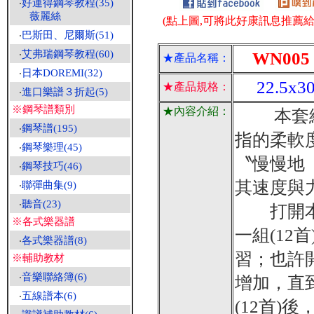
‧
好連得鋼琴教程(35)
薇麗絲
(點上圖,可將此好康訊息推薦給朋
‧
巴斯田、尼爾斯(51)
‧
艾弗瑞鋼琴教程(60)
WN005
★產品名稱：
‧
日本DOREMI(32)
22.5x30
★產品規格：
‧
進口樂譜３折起(5)
※鋼琴譜類別
★內容介紹：
本套練習
‧
鋼琴譜(195)
指的柔軟
‧
鋼琴樂理(45)
〝慢慢地
‧
鋼琴技巧(46)
其速度與
‧
聯彈曲集(9)
‧
聽音(23)
打開本套
※各式樂器譜
一組(1
‧
各式樂器譜(8)
習；也許
※輔助教材
‧
音樂聯絡簿(6)
增加，直
‧
五線譜本(6)
(12首)