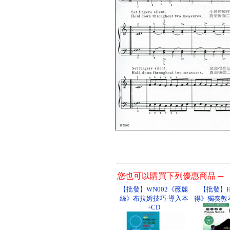
您也可以購買下列優惠商品 ─
【批發】WN002《薇麗
【批發】H
絲》布拉姆技巧-導入本
得》獨奏教本
+CD