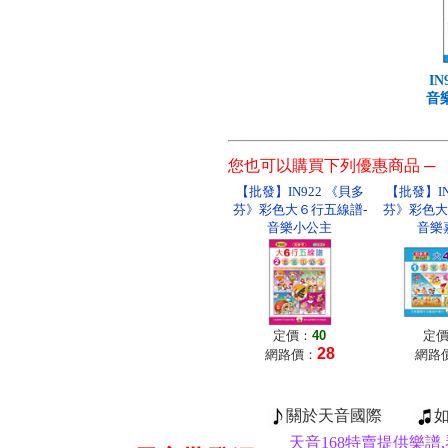
I
音
您也可以購買下列優惠商品 ─
【批發】IN922 《貝多
【批發】IN
芬》彩色大６行五線譜-
芬》彩色大
音樂小公主
音樂
定價：
40
定
28
網路價：
網路
關於天音國際
天音168特賣提供樂譜,