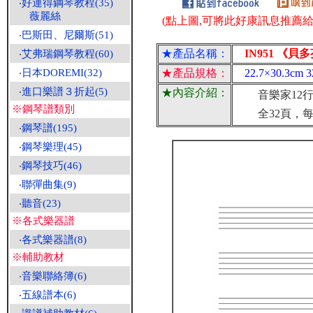
‧
好連得鋼琴教程(35)
薇麗絲
(點上圖,可將此好康訊息推薦給朋
‧
巴斯田、尼爾斯(51)
★產品名稱：
IN951 《貝
‧
艾弗瑞鋼琴教程(60)
‧
日本DOREMI(32)
★產品規格：
22.7×30.3cm 
‧
進口樂譜３折起(5)
★內容介紹：
音樂家12行五
※鋼琴譜類別
全32頁，每
‧
鋼琴譜(195)
‧
鋼琴樂理(45)
‧
鋼琴技巧(46)
‧
聯彈曲集(9)
‧
聽音(23)
※各式樂器譜
‧
各式樂器譜(8)
※輔助教材
‧
音樂聯絡簿(6)
‧
五線譜本(6)