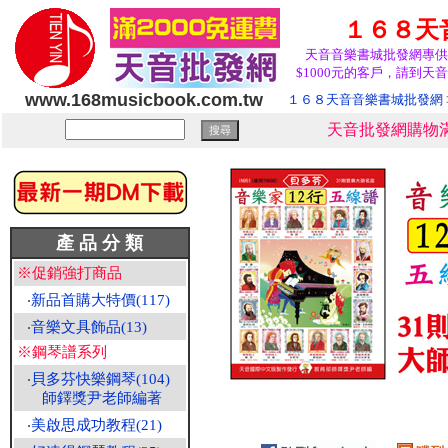
１６８天
天音音樂書城批發網專供
$1000元的客戶，請到天音
www.168musicbook.com.tw
１６８天音音樂書城批發網
天音批發網購物滿
產 品 分 類
※促銷強打商品
‧
新品首購大特價(117)
‧
音樂文具飾品(13)
※鋼琴譜系列
‧
貝多芬快樂鋼琴(104)
師鐸獎尹老師編著
‧
美啟思成功教程(21)