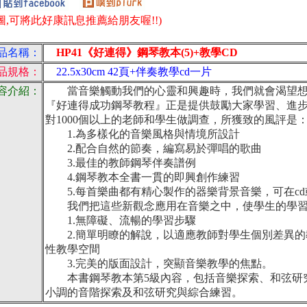
圖,可將此好康訊息推薦給朋友喔!!)
品名稱：
HP41《好連得》鋼琴教本(5)+教學CD
品規格：
22.5x30cm 42頁+伴奏教學cd一片
容介紹：
當音樂觸動我們的心靈和興趣時，我們就會渴望想
『好連得成功鋼琴教程』正是提供鼓勵大家學習、進
對1000個以上的老師和學生做調查，所獲致的風評是
1.為多樣化的音樂風格與情境所設計
2.配合自然的節奏，編寫易於彈唱的歌曲
3.最佳的教師鋼琴伴奏譜例
4.鋼琴教本全書一貫的即興創作練習
5.每首樂曲都有精心製作的器樂背景音樂，可在cd或m
我們把這些新觀念應用在音樂之中，使學生的學習
1.無障礙、流暢的學習步驟
2.簡單明瞭的解說，以適應教師對學生個別差異的
性教學空間
3.完美的版面設計，突顯音樂教學的焦點。
本書鋼琴教本第5級內容，包括音樂探索、和弦研究
小調的音階探索及和弦研究與綜合練習。