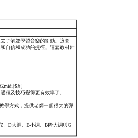
去了解並學習音樂的衝動。這套
步和自信和成功的捷徑。這套教材針
：
idi找到
過程及技巧變得更有效率了。
教學方式，提供老師一個很大的彈
、D大調、B小調、B降大調與G