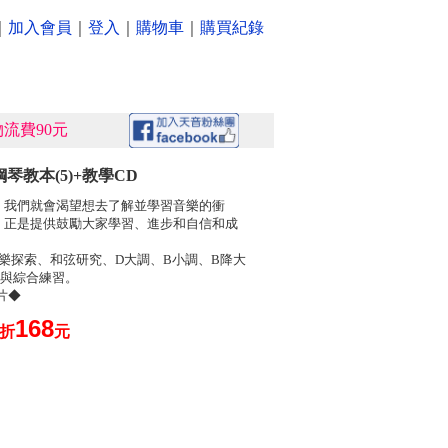
｜
加入會員
｜
登入
｜
購物車
｜
購買紀錄
流費90元
琴教本(5)+教學CD
，我們就會渴望想去了解並學習音樂的衝
』正是提供鼓勵大家學習、進步和自信和成
樂探索、和弦研究、D大調、B小調、B降大
究與綜合練習。
一片◆
168
0折
元