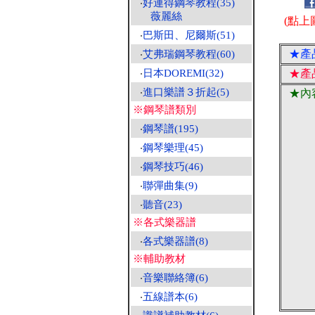
‧
好連得鋼琴教程(35)
薇麗絲
(點上
‧
巴斯田、尼爾斯(51)
★產
‧
艾弗瑞鋼琴教程(60)
‧
日本DOREMI(32)
★產
‧
進口樂譜３折起(5)
★內
※鋼琴譜類別
‧
鋼琴譜(195)
‧
鋼琴樂理(45)
‧
鋼琴技巧(46)
‧
聯彈曲集(9)
‧
聽音(23)
※各式樂器譜
‧
各式樂器譜(8)
※輔助教材
‧
音樂聯絡簿(6)
‧
五線譜本(6)