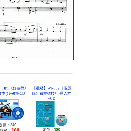
】HP1《好連得》
【批發】WN002《薇麗
本(1)+教學CD
絲》布拉姆技巧-導入本
+CD
定價：
240
定價：
180
168
路價：