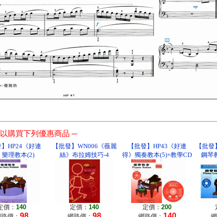
以購買下列優惠商品 ─
】HP24《好連
【批發】WN006《薇麗
【批發】HP43《好連
【批發
樂理教本(2)
絲》布拉姆技巧-4
得》獨奏教本(5)+教學CD
鋼琴教
定價：
140
定價：
140
定價：
200
98
98
140
網路價：
網路價：
網路價：
網