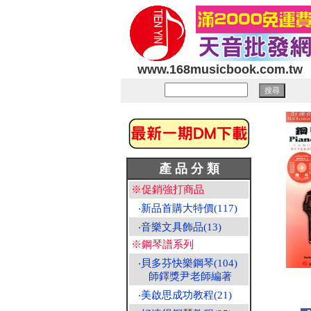
www.168musicbook.com.tw
產 品 分 類
※促銷強打商品
‧
新品首購大特價(117)
‧
音樂文具飾品(13)
※鋼琴譜系列
‧
貝多芬快樂鋼琴(104)
師鐸獎尹老師編著
‧
美啟思成功教程(21)