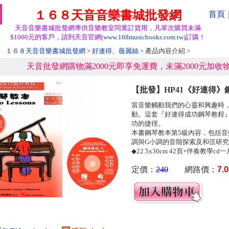
１６８天音音樂書城批發網
首頁
天音音樂書城批發網專供音樂教室同業訂貨用，凡單次購買未滿
$1000元的客戶，請到天音官網(
www.168musicbooks.com.tw
)訂購！
１６８天音音樂書城批發網
>
好連得、薇麗絲
> 產品內容介紹 >
天音批發網購物滿2000元即享免運費，未滿2000元加收物
【批發】HP41《好連得》鋼
當音樂觸動我們的心靈和興趣時
動。這套『好連得成功鋼琴教程
功的捷徑。
本書鋼琴教本第5級內容，包括音
調與G小調的音階探索及和弦研
◆22.5x30cm 42頁+伴奏教學cd
定價：
240
網路價：
7.