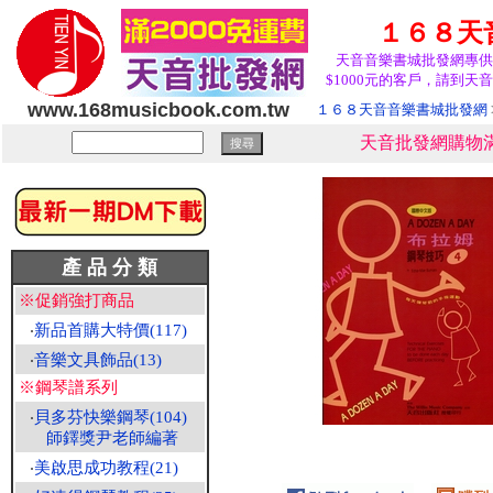
１６８天
天音音樂書城批發網專供
$1000元的客戶，請到天音
www.168musicbook.com.tw
１６８天音音樂書城批發網
天音批發網購物滿
產 品 分 類
※促銷強打商品
‧
新品首購大特價(117)
‧
音樂文具飾品(13)
※鋼琴譜系列
‧
貝多芬快樂鋼琴(104)
師鐸獎尹老師編著
‧
美啟思成功教程(21)