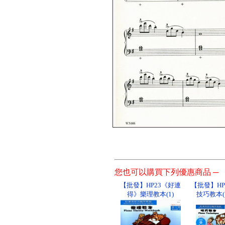
您也可以購買下列優惠商品 ─
【批發】HP23《好連
【批發】H
得》樂理教本(1)
技巧教本(