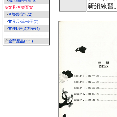
‧
識譜補助教材(6)
新組練習
※文具‧音樂百貨
‧
音樂袋背包(2)
‧
文具尺‧筆‧夾子(7)
‧
文件L夾‧資料夾(4)
---------------------------------
※
全部產品(339)