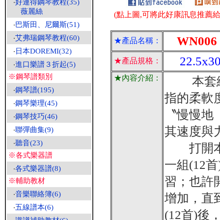
‧
好連得鋼琴教程(35)
薇麗絲
(點上圖,可將此好康訊息推薦給朋
‧
巴斯田、尼爾斯(51)
‧
艾弗瑞鋼琴教程(60)
WN006
★產品名稱：
‧
日本DOREMI(32)
22.5x30
★產品規格：
‧
進口樂譜３折起(5)
※鋼琴譜類別
★內容介紹：
本套練習
‧
鋼琴譜(195)
指的柔軟
‧
鋼琴樂理(45)
〝慢慢地
‧
鋼琴技巧(46)
其速度與
‧
聯彈曲集(9)
‧
聽音(23)
打開本套
※各式樂器譜
一組(1
‧
各式樂器譜(8)
習；也許
※輔助教材
‧
音樂聯絡簿(6)
增加，直
‧
五線譜本(6)
(12首)